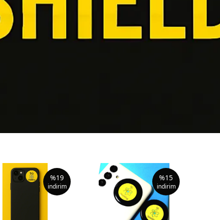
%
19
%
15
indirim
indirim