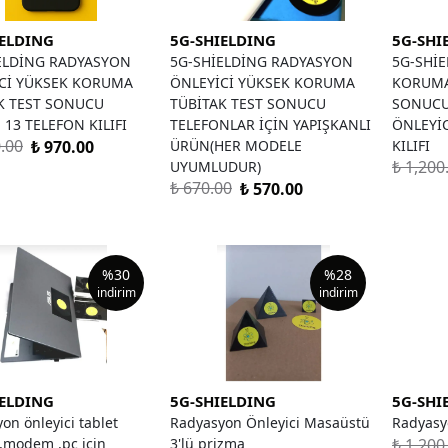
IELDING
5G-SHIELDING
5G-SHI
ELDİNG RADYASYON
5G-SHİELDİNG RADYASYON
5G-SHİ
Cİ YÜKSEK KORUMA
ÖNLEYİCİ YÜKSEK KORUMA
KORUMA
K TEST SONUCU
TÜBİTAK TEST SONUCU
SONUCU
 13 TELEFON KILIFI
TELEFONLAR İÇİN YAPIŞKANLI
ÖNLEYİC
0.00
₺ 970.00
ÜRÜN(HER MODELE
KILIFI
₺ 1,200
UYUMLUDUR)
₺ 670.00
₺ 570.00
%
30
%
28
indirim
indirim
IELDING
5G-SHIELDING
5G-SHI
on önleyici tablet
Radyasyon Önleyici Masaüstü
Radyasyo
₺ 1,200
 ,modem ,pc için
3'lü prizma