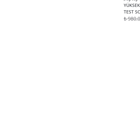
YÜKSEK
TEST S
₺ 980.