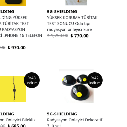
ELDING
5G-SHIELDING
ELDİNG YÜKSEK
YÜKSEK KORUMA TÜBİTAK
 TÜBİTAK TEST
TEST SONUCU Oda tipi
 RADYASYON
radyasyon önleyici küre
₺ 1,250.00
İ İPHONE 16 TELEFON
₺ 770.00
.00
₺ 970.00
%
43
%
42
indirim
indirim
ELDING
5G-SHIELDING
n Önleyici Bileklik
Radyasyon Önleyici Dekoratif
.00
₺ 685.00
3 lü set