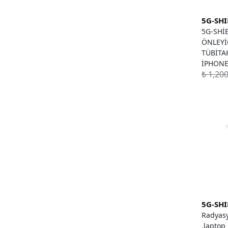
5G-SH
5G-SHİ
ÖNLEYİ
TÜBİTA
İPHONE
₺ 1,20
5G-SH
Radyasy
,laptop