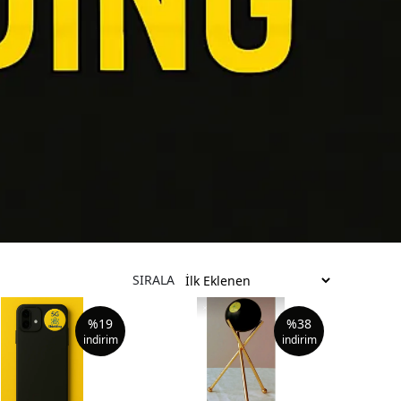
SIRALA
%
19
%
38
indirim
indirim