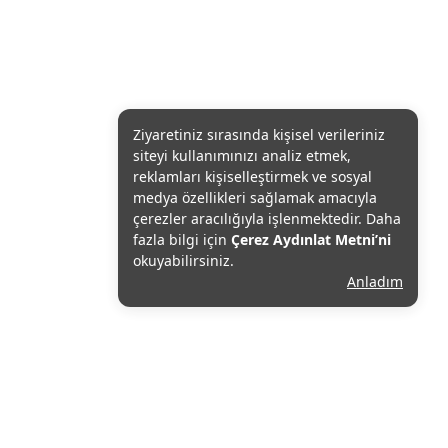
Ziyaretiniz sırasında kişisel verileriniz
siteyi kullanımınızı analiz etmek,
reklamları kişiselleştirmek ve sosyal
medya özellikleri sağlamak amacıyla
çerezler aracılığıyla işlenmektedir. Daha
fazla bilgi için
Çerez Aydınlat Metni’ni
okuyabilirsiniz.
Anladım