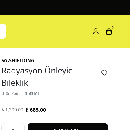
0
5G-SHIELDING
Radyasyon Önleyici
Bileklik
Ürün Kodu
:
15165161
₺ 685.00
₺ 1,200.00