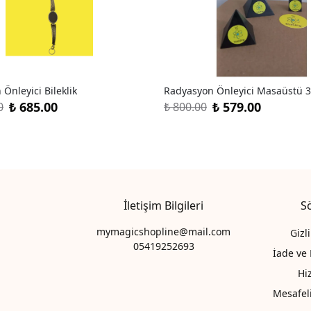
Önleyici Bileklik
Radyasyon Önleyici Masaüstü 3
₺ 685.00
₺ 579.00
0
₺ 800.00
İletişim Bilgileri
S
mymagicshopline@mail.com
Gizl
05419252693
İade ve 
Hi
Mesafel