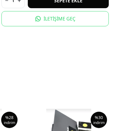
SEPETE EKLE
1
İLETİŞİME GEÇ
%
28
%
30
indirim
indirim