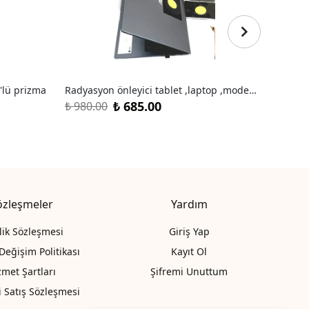
'lü prizma
Radyasyon önleyici tablet ,laptop ,modem ,pc için YÜKSEK KORUMA TÜBİTAK TEST SONUCU yapışkanlı ürün
₺ 685.00
₺ 980.00
₺ 1,25
özleşmeler
Yardım
ilik Sözleşmesi
Giriş Yap
Değişim Politikası
Kayıt Ol
zmet Şartları
Şifremi Unuttum
i Satış Sözleşmesi