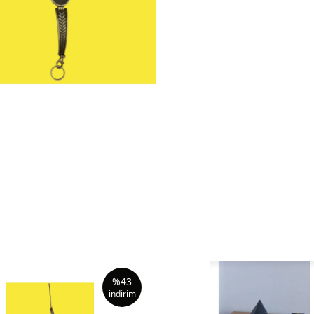
%
43
indirim